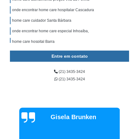
onde encontrar home care hospitalar Cascadura
home care cuidador Santa Bárbara
onde encontrar home care especial Inhoaíba,
home care hospital Barra
home care domiciliar empresa Vigário Geral
Entre em contato
home care atendimento empresa Rio Comprido
(21) 3435-3424
home care especial preços Cavalcanti
(21) 3435-3424
home care cuidador São Lourenço
home care enfermagem Ingá
home care especial empresa Parada de Lucas
home care especial Cordovil
Gisela Brunken
serviço de home care 24 horas Santo Antônio
home care fisioterapia preços Freguesia