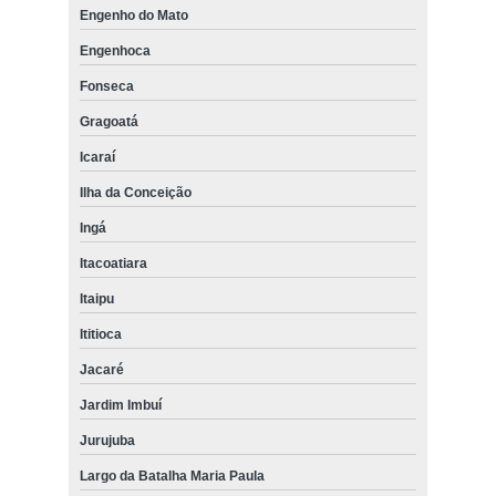
Engenho do Mato
Engenhoca
Fonseca
Gragoatá
Icaraí
Ilha da Conceição
Ingá
Itacoatiara
Itaipu
Ititioca
Jacaré
Jardim Imbuí
Jurujuba
Largo da Batalha Maria Paula