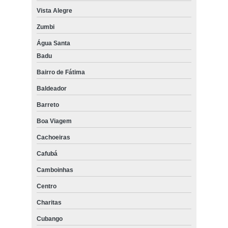
onde encontrar home care atendimento domiciliar Pilares
Vista Alegre
onde encontrar home care cuidador São Conrado
Zumbi
Água Santa
home care cuidador preços Engenho da Rainha
Badu
serviço de home care fisioterapia Jacaré
Bairro de Fátima
home care atendimento Alto da Boa Vista
Baldeador
serviço de home care cuidador Catete
Barreto
home care rj preços Bento Ribeiro
Boa Viagem
Cachoeiras
Cafubá
Camboinhas
Centro
Charitas
Cubango