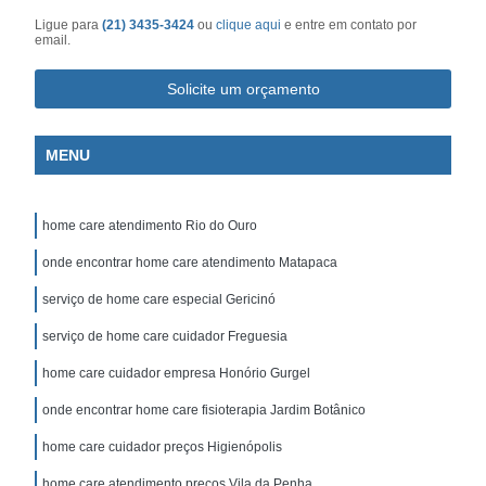
Ligue para
(21) 3435-3424
ou
clique aqui
e entre em contato por
email.
Solicite um orçamento
MENU
home care atendimento Rio do Ouro
onde encontrar home care atendimento Matapaca
serviço de home care especial Gericinó
serviço de home care cuidador Freguesia
home care cuidador empresa Honório Gurgel
onde encontrar home care fisioterapia Jardim Botânico
home care cuidador preços Higienópolis
home care atendimento preços Vila da Penha