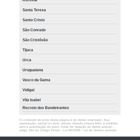
Rocinha
Santa Teresa
Santo Cristo
São Conrado
São Cristóvão
Tijuca
Urca
Uruguaiana
Vasco da Gama
Vidigal
Vila Isabel
Recreio dos Bandeirantes
O conteúdo do texto desta página é de direito reservado. Sua
reprodução, parcial ou total, mesmo citando nossos links, é proibida
sem a autorização do autor. Crime de violação de direito autoral –
artigo 184 do Código Penal –
Lei 9610/98 - Lei de direitos autorais
.