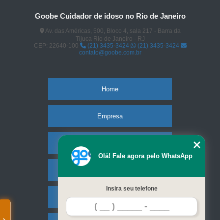
Goobe Cuidador de idoso no Rio de Janeiro
Av. das Américas, 500, Bloco 4, sala 217 - Barra da
Tijuca Rio de Janeiro - RJ
CEP: 22640-100
(21) 3435-3424
(21) 3435-3424
contato@goobe.com.br
Home
Empresa
Missão
Olá! Fale agora pelo WhatsApp
Serviços
Insira seu telefone
Contato