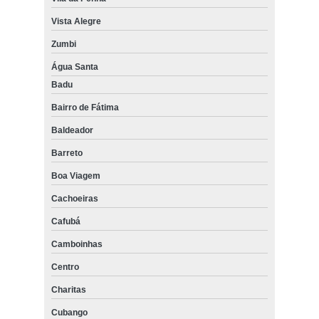
cuidador especializado em bebê preços Vaz Lobo
Vista Alegre
Zumbi
cuidador para bebê de 6 meses contratar Copacabana
Água Santa
serviço de cuidador para bebê de 1 ano Humaitá
Badu
valor de cuidador de bebê com necessidades especiais Flamengo
Bairro de Fátima
serviço de cuidador bebê Viradouro
Baldeador
valor de cuidador especialista em bebê Portuguesa
Barreto
cuidador de bebê contratar Ramos
Boa Viagem
serviço de cuidador de bebê com necessidades especiais Recreio
Cachoeiras
serviço de cuidador de bebê de 1 ano Jardim Imbuí
Cafubá
Camboinhas
Centro
Charitas
Cubango