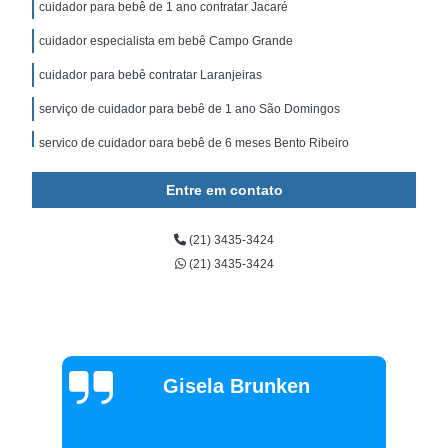
cuidador para bebê de 1 ano contratar Jacaré
cuidador especialista em bebê Campo Grande
cuidador para bebê contratar Laranjeiras
serviço de cuidador para bebê de 1 ano São Domingos
serviço de cuidador para bebê de 6 meses Bento Ribeiro
cuidador bebê contratar Rocinha
Entre em contato
serviço de cuidador para bebê Camboinhas
(21) 3435-3424
valor de cuidador para bebê de 6 meses Botafogo
(21) 3435-3424
valor de cuidador para bebê de 6 meses Icaraí
cuidador de bebê com deficiência São Francisco
cuidador bebê Jacarepaguá
cuidador de bebê com deficiência contratar Recreio dos
Gisela Brunken
Bandeirantes
valor de cuidador de bebê Laranjeiras