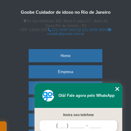
Goobe Cuidador de idoso no Rio de Janeiro
Av. das Américas, 500, Bloco 4, sala 217 - Barra da
Tijuca Rio de Janeiro - RJ
CEP: 22640-100
(21) 3435-3424
(21) 3435-3424
contato@goobe.com.br
Home
Empresa
Missão
Olá! Fale agora pelo WhatsApp
Serviços
Insira seu telefone
Contato