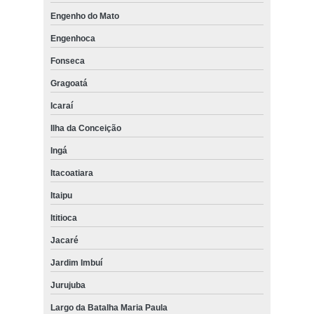
Engenho do Mato
Engenhoca
Fonseca
Gragoatá
Icaraí
Ilha da Conceição
Ingá
Itacoatiara
Itaipu
Ititioca
Jacaré
Jardim Imbuí
Jurujuba
Largo da Batalha Maria Paula