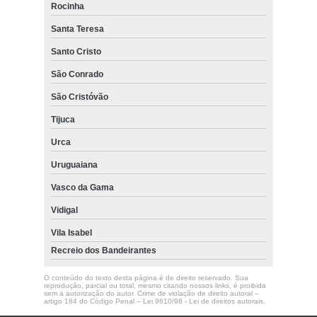
Rocinha
Santa Teresa
Santo Cristo
São Conrado
São Cristóvão
Tijuca
Urca
Uruguaiana
Vasco da Gama
Vidigal
Vila Isabel
Recreio dos Bandeirantes
O conteúdo do texto desta página é de direito reservado. Sua
reprodução, parcial ou total, mesmo citando nossos links, é proibida
sem a autorização do autor. Crime de violação de direito autoral –
artigo 184 do Código Penal –
Lei 9610/98 - Lei de direitos autorais
.