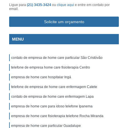
Ligue para
(21) 3435-3424
ou
clique aqui
e entre em contato por
email.
Solicite um orçamento
MENU
contato de empresa de home care particular São Cristóvão
telefone de empresa home care fisioterapia Centro
empresa de home care hospitalar Ingá
telefone de empresa de home care enfermagem Catete
contato de empresa de home care enfermagem Lapa
empresa de home care para idoso telefone Ipanema
empresa de home care fisioterapia telefone Rocha Miranda
empresa de home care particular Guadalupe