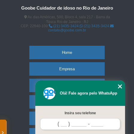
Goobe Cuidador de idoso no Rio de Janeiro
Av. das Américas, 500, Bloco 4, sala 217 - Barra da
Tijuca Rio de Janeiro - RJ
CEP: 22640-100
(21) 3435-3424
(21) 3435-3424
contato@goobe.com.br
Home
Empresa
Missão
Olá! Fale agora pelo WhatsApp
Serviços
Insira seu telefone
Contato