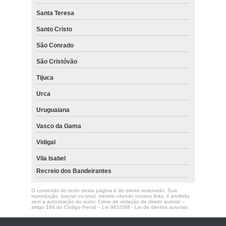
Santa Teresa
Santo Cristo
São Conrado
São Cristóvão
Tijuca
Urca
Uruguaiana
Vasco da Gama
Vidigal
Vila Isabel
Recreio dos Bandeirantes
O conteúdo do texto desta página é de direito reservado. Sua
reprodução, parcial ou total, mesmo citando nossos links, é proibida
sem a autorização do autor. Crime de violação de direito autoral –
artigo 184 do Código Penal –
Lei 9610/98 - Lei de direitos autorais
.