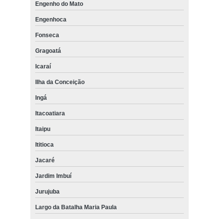
Engenho do Mato
Engenhoca
Fonseca
Gragoatá
Icaraí
Ilha da Conceição
Ingá
Itacoatiara
Itaipu
Ititioca
Jacaré
Jardim Imbuí
Jurujuba
Largo da Batalha Maria Paula