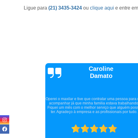
Ligue para
(21) 3435-3424
ou
clique aqui
e entre em
e
Claudio
Guimarães
Foi excelente a parceria com a Goobe. Tivemos a
uma pessoa para me
assistência de cuidadoras muito dedicadas, competen
va trabalhando.
e carinhosas com a nossa mãe. Alem disso, o apoio
que alguém possa
sempre presente da área administrativa foi fundament
onais por tudo.
para superarmos essa fase difícil. Recomendamos o
serviço, com certeza.