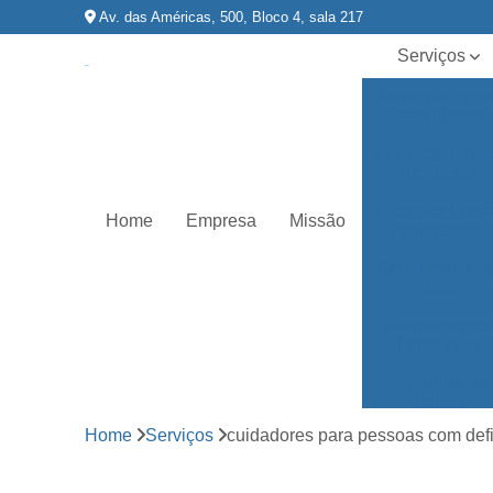
Av. das Américas, 500, Bloco 4, sala 217
Serviços
Acompanhant
para idosos
Acompanhante
de idosos
Acompanhante
Home
Empresa
Missão
hospitalares
Atendimento a
idoso
Atendimentos
home care
Cuidador de
bebês
Home
Serviços
cuidadores para pessoas com defi
Cuidador de
crianças