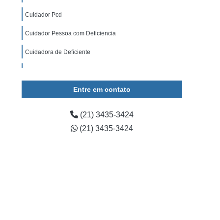
liar para Idosos Barra da Tijuca
Cuidador Pcd
 Idoso
Atendimento para Idoso Acamado
Cuidador Pessoa com Deficiencia
eimer
Atendimento para Idoso com Diabetes
Cuidadora de Deficiente
as
Atendimento Personalizado para Idosos
fermagem Domiciliar Bota Fogo
Cuidadores de Pessoas com Deficiencia
isioterapia Domiciliar Recreio
Entre em contato
o de Home Care Ipanema
(21) 3435-3424
ciliar Fisioterapia Copacabana
(21) 3435-3424
iliar Home Care Barra da Tijuca
m Home Care Rio de Janeiro
nfermagem Domiciliar Lapa
ar Recreio
Atendimento Home Care Recreio
lar Leblon
Cuidador de Bebê