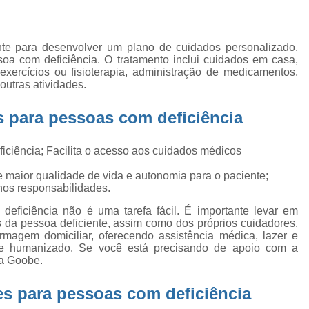
Atendimento Domici
Atendimento Especializado em
nte para desenvolver um plano de cuidados personalizado,
Atendimento para Idoso com Alzh
oa com deficiência. O tratamento inclui cuidados em casa,
exercícios ou fisioterapia, administração de medicamentos,
Atendimento para Idosos 24 Hor
utras atividades.
Atendimento de En
 para pessoas com deficiência
Atendimento de F
Atendiment
iciência; Facilita o acesso aos cuidados médicos
Atendimento Domi
e maior qualidade de vida e autonomia para o paciente;
enos responsabilidades.
Atendimento Domic
eficiência não é uma tarefa fácil. É importante levar em
Atendimento e
 da pessoa deficiente, assim como dos próprios cuidadores.
magem domiciliar, oferecendo assistência médica, lazer e
Atendimento E
z e humanizado. Se você está precisando de apoio com a
 a Goobe.
Atendimento Fisioterapia Domicili
Home Care Particu
es para pessoas com deficiência