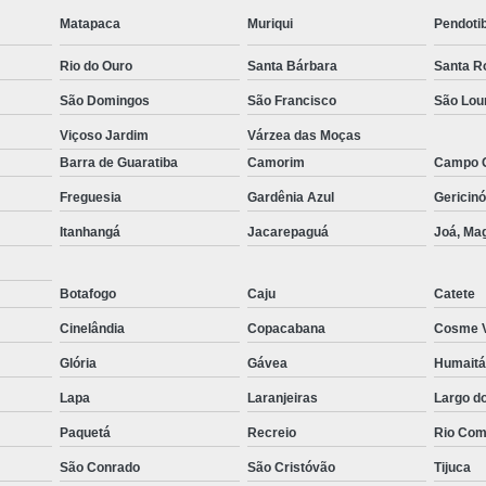
Enfermagem em As
Matapaca
Muriqui
Pendoti
Enfermagem em
Rio do Ouro
Santa Bárbara
Santa R
Enfermagem no Home Care Barra
São Domingos
São Francisco
São Lou
Enfermeiro Atendimento Domiciliar
Viçoso Jardim
Várzea das Moças
Barra de Guaratiba
Camorim
Campo 
Enfermeiro Domiciliar 
Freguesia
Gardênia Azul
Gericin
Enfermagem em Ger
Itanhangá
Jacarepaguá
Joá, Ma
Enfermagem Geriatria e Ger
Enfermeira Geriatrica
Enfermeira
Botafogo
Caju
Catete
Enfermeiro Geriatrico
Enfermeiro
Cinelândia
Copacabana
Cosme 
Enfermeira com Atendimen
Glória
Gávea
Humait
Enfermeira Domiciliar 24 Hor
Lapa
Laranjeiras
Largo d
Enfermeira Domiciliar de 
Paquetá
Recreio
Rio Com
Enfermeira Domiciliar de I
São Conrado
São Cristóvão
Tijuca