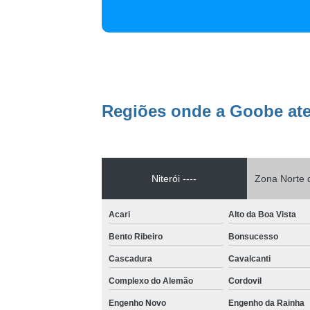
Regiões onde a Goobe at
Niterói ----
Zona Norte 
Acari
Alto da Boa Vista
Bento Ribeiro
Bonsucesso
Cascadura
Cavalcanti
Complexo do Alemão
Cordovil
Engenho Novo
Engenho da Rainha