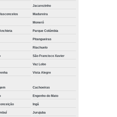
Jacarezinho
a Tijuca
Empresa de Cuidador de Bebê
 Vasconcelos
Madureira
a
Empresa de Cuidador de Idoso Acamado
Moneró
Empresa de Cuidador de Idosos 24 Horas
Anchieta
Parque Colúmbia
ssoas
Empresa de Cuidador Domiciliar
Pitangueiras
a Criança com Necessidades Especiais
Riachuelo
oso
Empresa de Cuidador Rio de Janeiro
o
São Francisco Xavier
ciliar
Empresa de Home Care 24 Horas
Vaz Lobo
agem
Empresa de Home Care Fisioterapeuta
Penha
Vista Alegre
rapia
Empresa de Home Care Hospitalar
doso
Empresa de Home Care para Idosos
agem
Cachoeiras
cular
Empresa Home Care Fisioterapia
o
Engenho do Mato
iliar de Enfermagem Copacabana
Conceição
Ingá
 a Domicílio Bota Fogo
Imbuí
Jurujuba