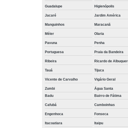
Guadalupe
Higienópolis
Jacaré
Jardim América
Manguinhos
Maracanã
Méier
Olaria
Pavuna
Penha
Portuguesa
Praia da Bandeira
Ribeira
Ricardo de Albuque
Tauá
Tijuca
Vicente de Carvalho
Vigário Geral
Zumbi
Água Santa
Badu
Bairro de Fátima
Cafubá
Camboinhas
Engenhoca
Fonseca
Itacoatiara
Itaipu