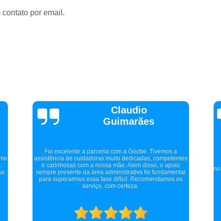
Cuidador de Bebê Barra da Ti
 contato por email.
Cuidador de Bebê com Necessid
Cuidador de Bebê de 6 Me
Cuidador de Bebê Rio de J
Cuidador para Bebê
Cuidador para Bebê de 6 Meses
Cuidador de Criança
Gisela Brunken
Cuidador de
Cuidador de Criança com Necessid
Cuidador de Criança Rio de J
tes
Op
A empresa é muito atenta e ágil no atendimento aos
Cuidador Especialista em Cri
nossos anseios. Estamos muito satisfeitos, com meus pais
al
F
muito bem cuidados
s
Cuidador Infantil
Cuida
Cuidador de Idoso Acama
Cuidador de Idoso Domi