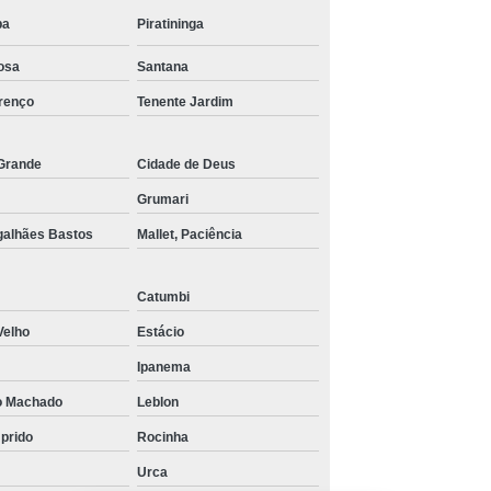
sistência Domiciliária Leblon
ba
Piratininga
 Domicílio Rio de Janeiro
osa
Santana
 da Tijuca
Enfermeira Home Care Recreio
renço
Tenente Jardim
 Recreio
Enfermeiro de Home Care Ipanema
Grande
Cidade de Deus
Lapa
Enfermeiro Home Care Lapa
ó
Grumari
iatria
Enfermagem Geriatria
galhães Bastos
Mallet, Paciência
ontologia
Enfermagem Terceira Idade
 para Idosos
Enfermeira Particular para Idosos
Catumbi
 para Idosos
Enfermeiro Particular para Idosos
Velho
Estácio
to Domiciliar
Enfermeira Domiciliar
á
Ipanema
as
Enfermeira Domiciliar Barra da Tijuca
o Machado
Leblon
Bebê
Enfermeira Domiciliar de Criança
prido
Rocinha
doso
Enfermeira Domiciliar para Bebê
Urca