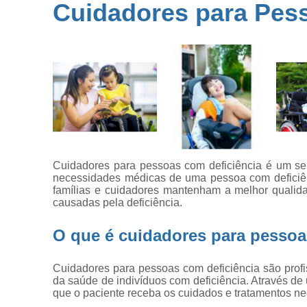
Cuidador de
Cuidadores para Pes
idosos
Cuidadores d
crianças
Cuidadores
para pessoas
com deficiênci
Empresa de
cuidadores
Empresa de
Cuidadores para pessoas com deficiência é um se
home care
necessidades médicas de uma pessoa com deficiênci
famílias e cuidadores mantenham a melhor qualida
Enfermagem
causadas pela deficiência.
domiciliar
Enfermagem
O que é cuidadores para pessoa
para idosos
Enfermeiras
Cuidadores para pessoas com deficiência são prof
domiciliares
da saúde de indivíduos com deficiência. Através de
que o paciente receba os cuidados e tratamentos ne
Enfermeiras