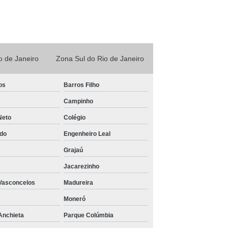
contato de empresa de cuidador de criança Viçoso
Jardim
litação
Cuidador de Idoso Pós Cirúrgico
telefone de empresa de cuidador domiciliar Engenheiro
Janeiro
Cuidador de Idosos 24 Horas
Leal
dor de Idosos em Casa
Cuidador de Idosos RJ
empresa de cuidador para criança com necessidades
o de Janeiro
Zona Sul do Rio de Janeiro
Cuidadora de Bebê
especiais Largo da Batalha Maria Paula
Cuidadora de Criança
iciência
Cuidadora de Criança Especial
os
Barros Filho
empresa de cuidador de criança Higienópolis
dora de Crianças com Necessidades Especiais
Campinho
contato de empresa de cuidador para idoso Encantado
Neto
Colégio
entes
Cuidadora de Crianças Especiais
telefone de empresa de cuidador para criança com
necessidades especiais Rio Comprido
do
Engenheiro Leal
e Deficiente
Cuidador de Deficiente Fisico
Grajaú
uidador de Pessoa com Deficiencia
contato de empresa de cuidador Padre Miguel
Jacarezinho
 Pessoas com Deficiência
empresa cuidador idoso Caju
 Vasconcelos
Madureira
des Especiais
Cuidador de Pessoas Especiais
telefone de empresa de cuidador de idosos Inhoaíba,
Moneró
a com Deficiencia
Cuidadora de Deficiente
empresa de cuidador telefone Cosmos, Curicica
Anchieta
Parque Colúmbia
m Deficiencia
Empresa de Cuidador