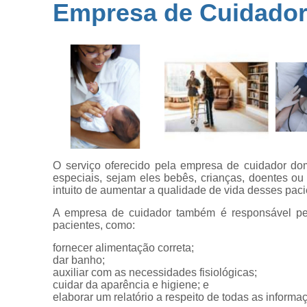
Cuidador de
Empresa de Cuidador 
idosos
Cuidadores d
crianças
Cuidadores
para pessoas
com deficiênci
Empresa de
cuidadores
Empresa de
O serviço oferecido pela empresa de cuidador dom
home care
especiais, sejam eles bebês, crianças, doentes ou
intuito de aumentar a qualidade de vida desses paci
Enfermagem
domiciliar
A empresa de cuidador também é responsável pe
pacientes, como:
Enfermagem
para idosos
fornecer alimentação correta;
dar banho;
Enfermeiras
auxiliar com as necessidades fisiológicas;
domiciliares
cuidar da aparência e higiene; e
elaborar um relatório a respeito de todas as informa
Enfermeiras