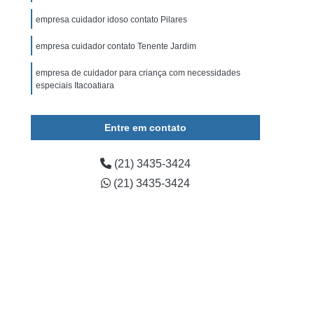
liar para Idosos Barra da Tijuca
empresa cuidador idoso contato Pilares
 Idoso
Atendimento para Idoso Acamado
empresa cuidador contato Tenente Jardim
eimer
Atendimento para Idoso com Diabetes
empresa de cuidador para criança com necessidades
as
Atendimento Personalizado para Idosos
especiais Itacoatiara
fermagem Domiciliar Bota Fogo
empresa de cuidador para idoso contato Cubango
isioterapia Domiciliar Recreio
Entre em contato
empresa de cuidador para idoso telefone Icaraí
o de Home Care Ipanema
(21) 3435-3424
empresa de cuidador de idoso acamado telefone
ciliar Fisioterapia Copacabana
Engenho do Mato
(21) 3435-3424
iliar Home Care Barra da Tijuca
telefone de empresa de cuidador para idoso Jurujuba
m Home Care Rio de Janeiro
telefone de empresa de cuidador Camorim
nfermagem Domiciliar Lapa
contato de empresa de cuidador de idoso acamado
ar Recreio
Atendimento Home Care Recreio
Ramos
lar Leblon
Cuidador de Bebê
empresa de cuidador de bebê telefone Benfica