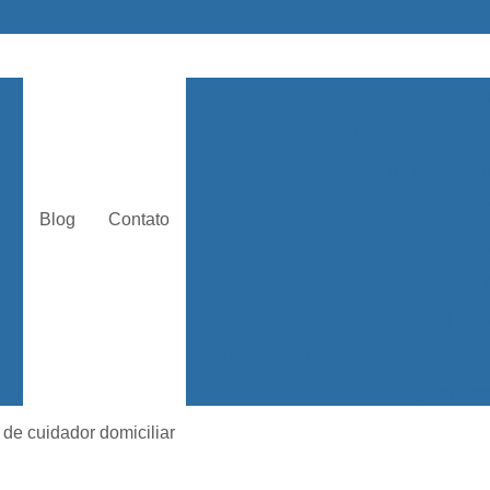
e
Acompanhante Cuidador
Acompanhante de Idoso 24 H
s
Acompanhante de Idoso Diu
Acompanhante de Idoso Notur
s
Blog
Contato
Acompanhante e Cuidadora
o
Acompanhante 
Acompanhante 
Acompanhante de Idosos em Hospi
Acompanhante 
Acompanhante d
de cuidador domiciliar
Acompanhante Domic