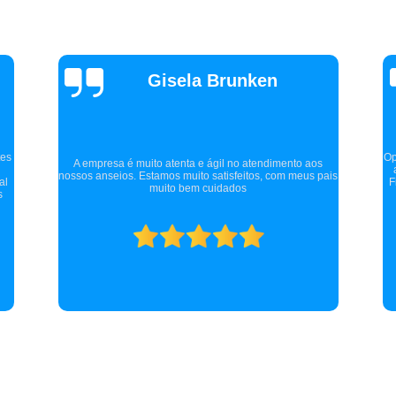
Cuidador de Bebê Barra da Ti
Cuidador de Bebê com Necessid
Cuidador de Bebê de 6 Me
Gisela Brunken
Cuidador de Bebê Rio de J
Cuidador para Bebê
Cuidador para Bebê de 6 Meses
tes
Op
A empresa é muito atenta e ágil no atendimento aos
nossos anseios. Estamos muito satisfeitos, com meus pais
Cuidador de Criança
al
F
muito bem cuidados
s
Cuidador de
Cuidador de Criança com Necessid
Cuidador de Criança Rio de J
Cuidador Especialista em Cri
Cuidador Infantil
Cuida
Cuidador de Idoso Acama
Cuidador de Idoso Domi