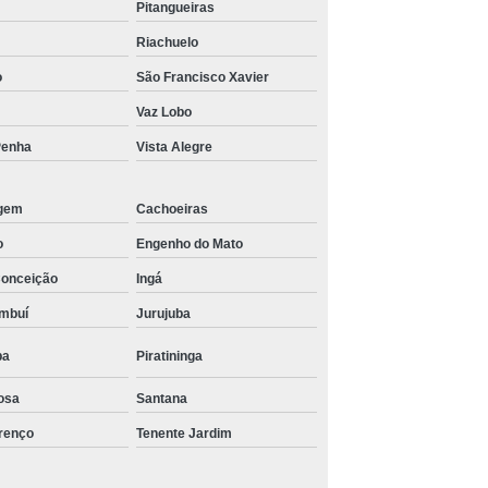
empresa de cuidador de criança contato Vila Isabel
Pitangueiras
a Tijuca
Abolição
Empresa de Cuidador de Bebê
Riachuelo
a
Empresa de Cuidador de Idoso Acamado
telefone de empresa de cuidador de idosos Piedade
o
São Francisco Xavier
Empresa de Cuidador de Idosos 24 Horas
empresa de cuidador contato Alto da Boa Vista
Vaz Lobo
ssoas
Empresa de Cuidador Domiciliar
Penha
Vista Alegre
telefone de empresa cuidador Manguinhos
a Criança com Necessidades Especiais
contato de empresa de cuidador de idoso acamado
agem
Cachoeiras
oso
Empresa de Cuidador Rio de Janeiro
Viradouro
o
Engenho do Mato
ciliar
Empresa de Home Care 24 Horas
empresa cuidador Gragoatá
Conceição
Ingá
agem
Empresa de Home Care Fisioterapeuta
telefone de empresa cuidador idoso Uruguaiana
Imbuí
Jurujuba
rapia
Empresa de Home Care Hospitalar
contato de empresa de cuidador de idosos Piedade
ba
Piratininga
doso
Empresa de Home Care para Idosos
telefone de empresa de cuidador de bebê Cachambi
cular
Empresa Home Care Fisioterapia
osa
Santana
empresa de cuidador de idosos contato Jacaré
iliar de Enfermagem Copacabana
renço
Tenente Jardim
contato de empresa cuidador Vital Brazil
 a Domicílio Bota Fogo