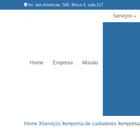
Av. das Américas, 500, Bloco 4, sala 217
Serviços
Acompanhant
para idosos
Acompanhante
de idosos
Acompanhante
Home
Empresa
Missão
hospitalares
Atendimento a
idoso
Atendimentos
home care
Cuidador de
bebês
Home
Serviços
empresa de cuidadores
empresa 
Cuidador de
crianças