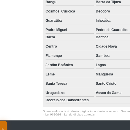
Bangu
Barra da Tijuca
Cosmos, Curicica
Deodoro
Guaratiba
Inhoaíba,
Padre Miguel
Pedra de Guaratiba
Barra
Benfica
Centro
Cidade Nova
Flamengo
Gamboa
Jardim Botânico
Lagoa
Leme
Mangueira
Santa Teresa
Santo Cristo
Uruguaiana
Vasco da Gama
Recreio dos Bandeirantes
O conteúdo do texto desta página é de direito reservado. Sua rep
–
Lei 9610/98 - Lei de direitos autorais
.