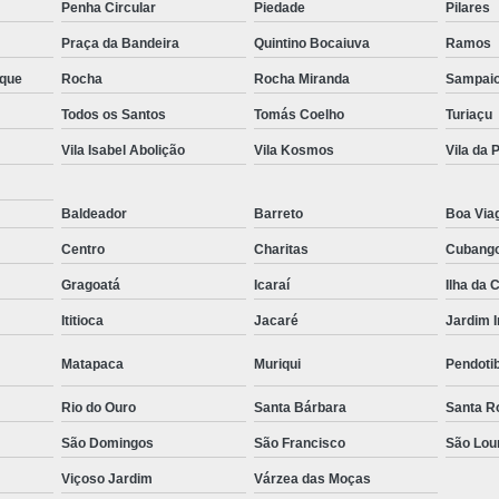
Penha Circular
Piedade
Pilares
Empresa de Cuidador Barra d
Praça da Bandeira
Quintino Bocaiuva
Ramos
Empresa de Cuidador de Crianç
rque
Rocha
Rocha Miranda
Sampai
Empresa de Cuidador de Idosos
Todos os Santos
Tomás Coelho
Turiaçu
Empresa de Cuidador de Pe
Vila Isabel Abolição
Vila Kosmos
Vila da 
Empresa de Cuidador par
Baldeador
Barreto
Boa Vi
Empresa de Cuidador para Id
Centro
Charitas
Cubang
Empresa de Atendimento Domi
Gragoatá
Icaraí
Ilha da 
Empresa de Home Care Enferm
Ititioca
Jacaré
Jardim 
Empresa de Home Care Fisiote
Matapaca
Muriqui
Pendoti
Empresa de Home Care para I
Empresa de Home Care Parti
Rio do Ouro
Santa Bárbara
Santa R
Atendimento Domic
São Domingos
São Francisco
São Lou
Viçoso Jardim
Várzea das Moças
Enfermagem