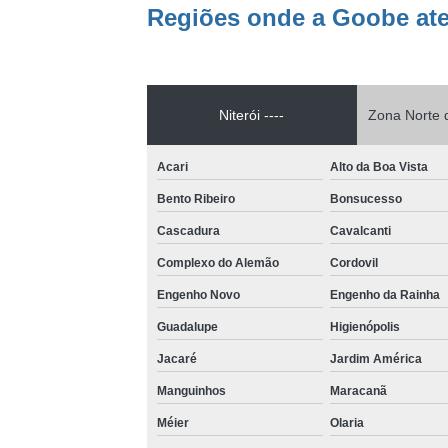
Regiões onde a Goobe at
Niterói ----
Zona Norte 
Acari
Alto da Boa Vista
Bento Ribeiro
Bonsucesso
Cascadura
Cavalcanti
Complexo do Alemão
Cordovil
Engenho Novo
Engenho da Rainha
Guadalupe
Higienópolis
Jacaré
Jardim América
Manguinhos
Maracanã
Méier
Olaria