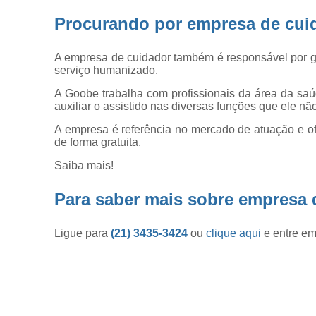
para crianças
Procurando por empresa de cuid
Enfermeiras
para idosos
A empresa de cuidador também é responsável por ga
Fisioterapia a
serviço humanizado.
domicilio
A Goobe trabalha com profissionais da área da sa
Fisioterapia
auxiliar o assistido nas diversas funções que ele nã
domiciliar
A empresa é referência no mercado de atuação e ofe
Home care
de forma gratuita.
Saiba mais!
Para saber mais sobre empresa 
Ligue para
(21) 3435-3424
ou
clique aqui
e entre em