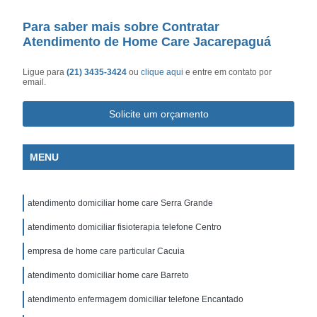
Para saber mais sobre Contratar
Atendimento de Home Care Jacarepaguá
Ligue para
(21) 3435-3424
ou
clique aqui
e entre em contato por
email.
Solicite um orçamento
MENU
atendimento domiciliar home care Serra Grande
atendimento domiciliar fisioterapia telefone Centro
empresa de home care particular Cacuia
atendimento domiciliar home care Barreto
atendimento enfermagem domiciliar telefone Encantado