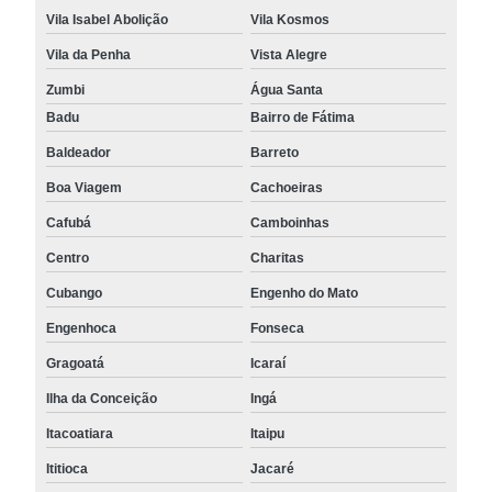
Vila Isabel Abolição
Vila Kosmos
Vila da Penha
Vista Alegre
Zumbi
Água Santa
Badu
Bairro de Fátima
Baldeador
Barreto
Boa Viagem
Cachoeiras
Cafubá
Camboinhas
Centro
Charitas
Cubango
Engenho do Mato
Engenhoca
Fonseca
Gragoatá
Icaraí
Ilha da Conceição
Ingá
Itacoatiara
Itaipu
Ititioca
Jacaré