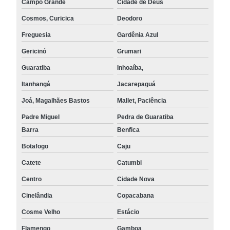
Campo Grande
Cidade de Deus
Cosmos, Curicica
Deodoro
Freguesia
Gardênia Azul
Gericinó
Grumari
Guaratiba
Inhoaíba,
Itanhangá
Jacarepaguá
Joá, Magalhães Bastos
Mallet, Paciência
Padre Miguel
Pedra de Guaratiba
Barra
Benfica
Botafogo
Caju
Catete
Catumbi
Centro
Cidade Nova
Cinelândia
Copacabana
Cosme Velho
Estácio
Flamengo
Gamboa