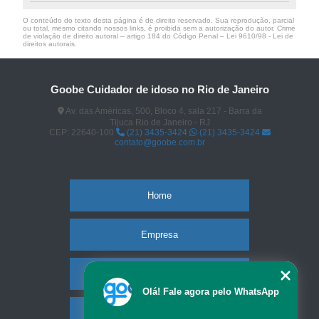
O conteúdo do texto desta página é de direito reservado. Sua reprodução, parcial
ou total, mesmo citando nossos links, é proibida sem a autorização do autor. Crime
de violação de direito autoral – artigo 184 do Código Penal –
Lei 9610/98 - Lei de
direitos autorais
.
Goobe Cuidador de idoso no Rio de Janeiro
Av. das Américas, 500, Bloco 4, sala 217 - Barra da
Tijuca Rio de Janeiro - RJ
CEP: 22640-100
(21) 3435-3424
(21) 3435-3424
contato@goobe.com.br
Home
Empresa
Missão
Olá! Fale agora pelo WhatsApp
Serviços