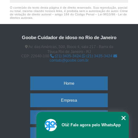
O conteúdo do texto desta página é de direito reservado. Sua reprodução, parcial
ou total, mesmo citando nossos links, é proibida sem a autorização do autor. Crime
de violação de direito autoral – artigo 184 do Código Penal –
Lei 9610/98 - Lei de
direitos autorais
.
Goobe Cuidador de idoso no Rio de Janeiro
Av. das Américas, 500, Bloco 4, sala 217 - Barra da
Tijuca Rio de Janeiro - RJ
CEP: 22640-100
(21) 3435-3424
(21) 3435-3424
contato@goobe.com.br
Home
Empresa
Missão
Olá! Fale agora pelo WhatsApp
Serviços