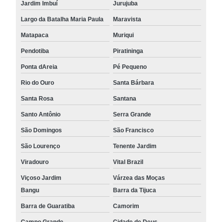
Jardim Imbuí
Jurujuba
Largo da Batalha Maria Paula
Maravista
Matapaca
Muriqui
Pendotiba
Piratininga
Ponta dAreia
Pé Pequeno
Rio do Ouro
Santa Bárbara
Santa Rosa
Santana
Santo Antônio
Serra Grande
São Domingos
São Francisco
São Lourenço
Tenente Jardim
Viradouro
Vital Brazil
Viçoso Jardim
Várzea das Moças
Bangu
Barra da Tijuca
Barra de Guaratiba
Camorim
Campo Grande
Cidade de Deus