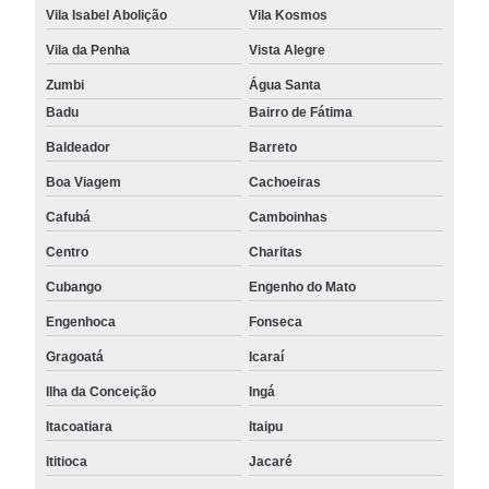
Vila Isabel Abolição
Vila Kosmos
Vila da Penha
Vista Alegre
Zumbi
Água Santa
Badu
Bairro de Fátima
Baldeador
Barreto
Boa Viagem
Cachoeiras
Cafubá
Camboinhas
Centro
Charitas
Cubango
Engenho do Mato
Engenhoca
Fonseca
Gragoatá
Icaraí
Ilha da Conceição
Ingá
Itacoatiara
Itaipu
Ititioca
Jacaré